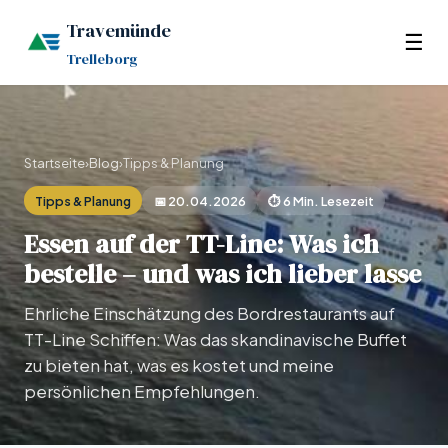
Travemünde
☰
Trelleborg
Startseite
›
Blog
›
Tipps & Planung
Tipps & Planung
📅 20.04.2026
⏱ 6 Min. Lesezeit
Essen auf der TT-Line: Was ich
bestelle – und was ich lieber lasse
Ehrliche Einschätzung des Bordrestaurants auf
TT-Line Schiffen: Was das skandinavische Buffet
zu bieten hat, was es kostet und meine
persönlichen Empfehlungen.